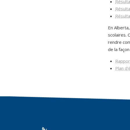
Résulta
Résulta
Résulta
En Alberta
scolaires.
rendre comp
de la façon
Rapport
Plan d