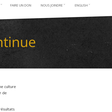
FAIRE UN DON
NOUS JOINDRE
ENGLISH
ntinue
ne culture
r de
résultats