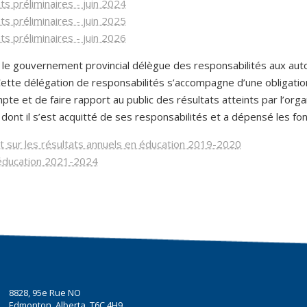
ts préliminaires - juin 2024
ts préliminaires - juin 2025
ts préliminaires - juin 2026
, le gouvernement provincial délègue des responsabilités aux aut
 Cette délégation de responsabilités s’accompagne d’une obligati
te et de faire rapport au public des résultats atteints par l’org
 dont il s’est acquitté de ses responsabilités et a dépensé les fon
 sur les résultats annuels en éducation 2019-202
0
'éducation 2021-2024
8828, 95e Rue NO
Edmonton, Alberta T6C 4H9