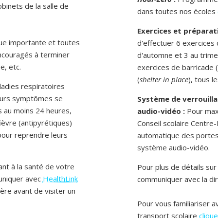
obinets de la salle de
dans toutes nos écoles
Exercices et préparati
ue importante et toutes
d'effectuer 6 exercices 
encouragés à terminer
d'automne et 3 au trimes
e, etc.
exercices de barricade (
(
shelter in place
), tous l
adies respiratoires
 leurs symptômes se
Système de verrouill
is au moins 24 heures,
audio-vidéo :
Pour maxi
fièvre (antipyrétiques)
Conseil scolaire Centre-
 pour reprendre leurs
automatique des portes 
système audio-vidéo.
nt à la santé de votre
Pour plus de détails sur
uniquer avec
HealthLink
communiquer avec la dir
ière avant de visiter un
Pour vous familiariser a
transport scolaire
cliquez