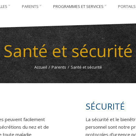
LLES
PARENTS
PROGRAMMES ET SERVICES
PORTAILS
Santé et sécurité
Accueil
/
Parents
/
Santé et sécurité
SÉCURITÉ
es peuvent facilement
La sécurité et le bienê
 sécrétions du nez et de
personnel sont notre pri
e toute maladie
protocoles d’urgence po