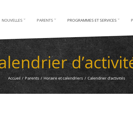
NOUVELLES
PARENTS
PROGRAMMES ET SERVICES
alendrier d’activit
Accueil
/
Parents
/
Horaire et calendriers
/
Calendrier d’activités